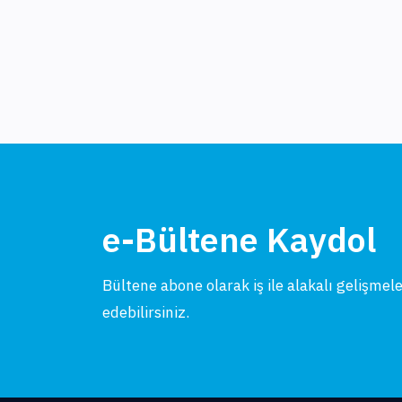
e-Bültene Kaydol
Bültene abone olarak iş ile alakalı gelişmel
edebilirsiniz.