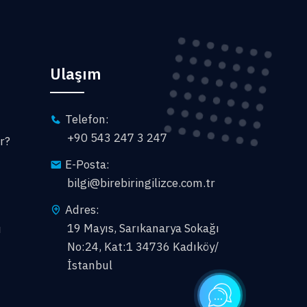
Ulaşım
Telefon:
+90 543 247 3 247
r?
E-Posta:
bilgi@birebiringilizce.com.tr
Adres:
19 Mayıs, Sarıkanarya Sokağı
ı
No:24, Kat:1 34736 Kadıköy/
İstanbul