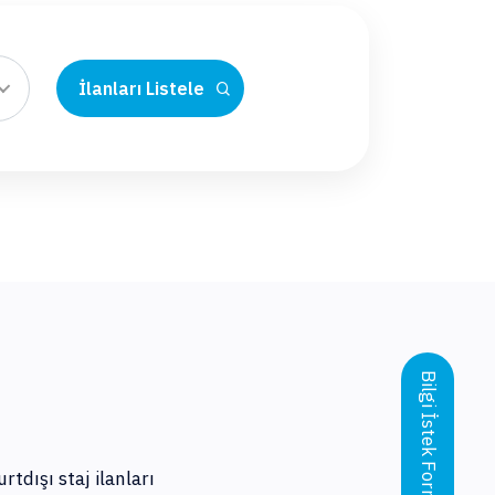
İlanları Listele
Bilgi İstek Formu
rtdışı staj ilanları